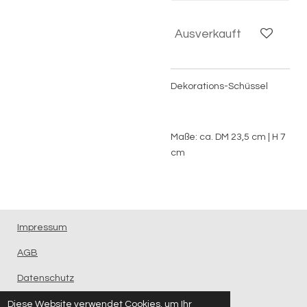
Ausverkauft
Dekorations-Schüssel
Maße: ca. DM 23,5 cm | H 7
cm
Impressum
AGB
Datenschutz
Kontakt
Diese Website verwendet Cookies, um Ihr