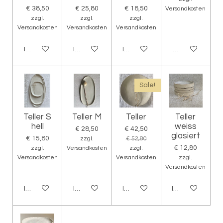
€ 38,50
€ 25,80
€ 18,50
Versandkosten
zzgl.
zzgl.
zzgl.
Versandkosten
Versandkosten
Versandkosten
In den Warenkorb
In den Warenkorb
In den Warenkorb
Bei Verfügbark
Sale!
Teller S
Teller M
Teller
Teller
hell
weiss
€ 28,50
€ 42,50
glasiert
€ 15,80
zzgl.
€ 52,80
€ 12,80
zzgl.
Versandkosten
zzgl.
Versandkosten
Versandkosten
zzgl.
Versandkosten
In den Warenkorb
In den Warenkorb
In den Warenkorb
In den Warenko