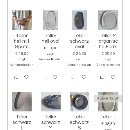
Teller
Teller
Teller
Teller M
hell mit
hell oval
schwarz
organisc
Spots
oval
he Form
€ 30,00
€ 15,50
€ 28,50
€ 28,50
zzgl.
zzgl.
Versandkosten
zzgl.
zzgl.
Versandkosten
Versandkosten
Versandkosten
In den Warenkorb
In den Warenkorb
In den Warenkorb
In den Warenko
Ausverkauft
Teller
Teller
Teller
Teller L
schwarz
schwarz
schwarz
€ 38,50
L
M
S
zzgl.