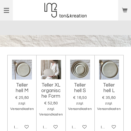
Zum
Hauptinhalt
springen
Teller
Teller XL
Teller
Teller
hell M
organisc
hell S
hell L
he Form
€ 25,80
€ 18,50
€ 35,80
€ 52,80
zzgl.
zzgl.
zzgl.
Versandkosten
zzgl.
Versandkosten
Versandkosten
Versandkosten
In den Warenkorb
In den Warenkorb
In den Warenkorb
In den Warenko