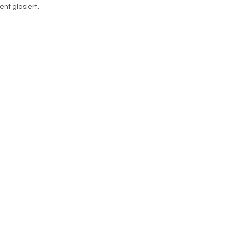
nt glasiert.
m