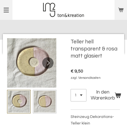
Zum
Hauptinhalt
springen
Teller hell
transparent & rosa
matt glasiert
€ 9,50
zzgl. Versandkosten
In den
Warenkorb
Steinzeug Dekorations-
Teller klein