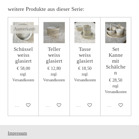
weitere Produkte aus dieser Serie:
Ausverkauft
Schüssel
Teller
Tasse
Set
weiss
weiss
weiss
Kanne
glasiert
glasiert
glasiert
mit
Schälche
€ 58,00
€ 12,80
€ 18,50
n
zzgl.
zzgl.
zzgl.
Versandkosten
Versandkosten
Versandkosten
€ 28,50
zzgl.
Versandkosten
Bei Verfügbarkeit benachrichtigen
In den Warenkorb
In den Warenkorb
In den Warenkorb
Impressum