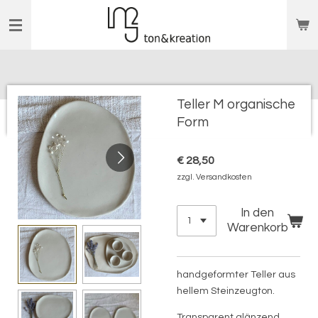
Zum
Hauptinhalt
springen
Teller M organische
Form
€ 28,50
zzgl. Versandkosten
In den
Warenkorb
handgeformter Teller aus
hellem Steinzeugton.
Transparent glänzend